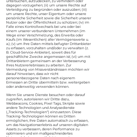
untersuchen, aufzudecken, zu verhindern oder
dagegen vorzugehen; (ii) um unsere Rechte auf
Verteidigung zu begründen oder auszuüben; (iii)
um unsere Rechte, unser Eigentum oder unsere
persönliche Sicherheit sowie die Sicherheit unserer
Nutzer oder der Öffentlichkeit zu schützen; (iv) im
Falle eines Kontrollwechsels bei uns oder bei
einem unserer verbundenen Unternehmen (im
Wege einer Verschmelzung, des Erwerbs oder
Kaufs (im Wesentlichen) aller Vermögenswerte u.
a.); (v) um Ihre Daten mittels befugter Drittanbieter
zu erfassen, vorzuhalten und/oder zu verwalten (z.
B. Cloud-Service-Anbieter), soweit dies für
geschäftliche Zwecke angemessen ist; (vi) um mit
Drittanbietern gemeinsam an der Verbesserung
Ihres Nutzererlebnisses zu arbeiten. Zur
Vermeidung von Missverständnissen möchten wir
darauf hinweisen, dass wir nicht
personenbezogene Daten nach eigenem
Ermessen an Dritte übermitteln bzw. weitergeben
oder anderweitig verwenden können.
Wenn Sie unsere Dienste besuchen oder darauf
zugreifen, autorisieren wir Dritte dazu,
Webbeacons, Cookies, Pixel Tags, Skripte sowie
andere Technologien und Analysedienste
(„Tracking-Technologien“) einzusetzen. Diese
Tracking-Technologien können es Dritten
ermöglichen, Ihre Daten automatisch zu erfassen,
um das Navigationserlebnis auf unseren digitalen
Assets zu verbessern, deren Performance zu
optimieren und ein maßgeschneidertes