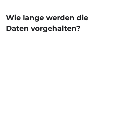
Wie lange werden die
Daten vorgehalten?
Bitte beachten Sie, dass wir die erfassten Daten so
lange aufbewahren, wie es für die Bereitstellung
unserer Dienste, zur Einhaltung unserer
gesetzlichen und vertraglichen Verpflichtungen
gegenüber Ihnen, zur Beilegung von Streitigkeiten
und zur Durchsetzung unserer Vereinbarungen
erforderlich ist.
Wir können unrichtige oder unvollständige Daten
jederzeit nach eigenem Ermessen berichtigen,
ergänzen oder löschen.
Wie schützen wir die
Daten?
Der Hosting-Dienst für unserer digitalen Assets
stellt uns die Online-Plattform zu Verfügung, über
die wir Ihnen unsere Dienste anbieten können. Ihre
Daten können über die Datenspeicherung,